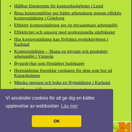
Hållbar fönsterputs för kontorsfastigheter i Lund
Rena kontorsmiljöer ger bättre arbetsdagar genom effektiv
kontorsstädning i Göteborg
Effektiv kontorsstädning ger en trivsammare arbetsmiljö
Effektivitet och omsorg med professionella städtjänster
Hur kontorsstädning kan förbättra produktiviteten i
Karlstad
Kontorsstädning – Skapa en trivsam och produktiv
arbetsmiljö i Västerås
Byggskyltar som förstärker budskapet
Hemstädning förenklar vardagen för dem som bor på
Kungsholmen
Minska stressen och boka en flyttstädning i Karlstad
Städfirma på Östermalm, mitt i storstaden
Vi använder cookies för att ge dig en bättre
upplevelse av webbsidan
Läs mer
MENY
OK
© 2026 VÅRSTÄDNING.NU. ALLA RÄTTIGHETER FÖRBEHÅLLNA.