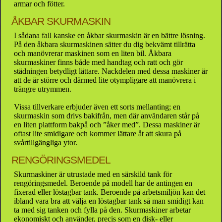
armar och fötter.
ÅKBAR SKURMASKIN
I sådana fall kanske en åkbar skurmaskin är en bättre lösning.
På den åkbara skurmaskinen sätter du dig bekvämt tillrätta
och manövrerar maskinen som en liten bil. Åkbara
skurmaskiner finns både med handtag och ratt och gör
städningen betydligt lättare. Nackdelen med dessa maskiner är
att de är större och därmed lite otympligare att manövrera i
trängre utrymmen.
Vissa tillverkare erbjuder även ett sorts mellanting; en
skurmaskin som drivs bakifrån, men där användaren står på
en liten plattform bakpå och ”åker med”. Dessa maskiner är
oftast lite smidigare och kommer lättare åt att skura på
svårtillgängliga ytor.
RENGÖRINGSMEDEL
Skurmaskiner är utrustade med en särskild tank för
rengöringsmedel. Beroende på modell har de antingen en
fixerad eller löstagbar tank. Beroende på arbetsmiljön kan det
ibland vara bra att välja en löstagbar tank så man smidigt kan
ta med sig tanken och fylla på den. Skurmaskiner arbetar
ekonomiskt och använder, precis som en disk- eller