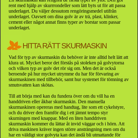
rent med hjälp av skurrrondeller som lätt byts ut för att passa
underlaget. Du väljer dessutom rengöringsmedel utifrån
underlaget. Oavsett om dina golv är av trä, plast, klinker,
cement eller något annat finns typer av borstar som passar
underlaget.
HITTA RÄTT SKURMASKIN
Vad för typ av skurmaskin du behöver är inte alltid helt lätt att
klura ut. Mycket beror det förstås på stoleken på golvytorna
och vilken typ av golv det rör sig om. Men det är också
beroende på hur mycket utrymme du har för förvaring av
skurmaskinen med tillbehör, samt hur systemet för tömning av
smutsvatten kan skötas.
Till att börja med kan du fundera över om du vill ha en
handdriven eller åkbar skurmaskin. Den manuella
skurmaskinen opereras med handtag, lite som ett cykelstyre,
och du driver den framför dig i ett jämnt tempo styr
skurningen med knappar. Med en liten handdriven
skurmaskin kommer du lättar åt invid väggar och i hörn. Att
driva maskinen kräver ingen större ansträngning men om du
har en väldigt stor golvyta kan det ändå bli utmattande för