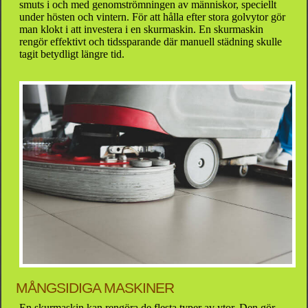
smuts i och med genomströmningen av människor, speciellt
under hösten och vintern. För att hålla efter stora golvytor gör
man klokt i att investera i en skurmaskin. En skurmaskin
rengör effektivt och tidssparande där manuell städning skulle
tagit betydligt längre tid.
MÅNGSIDIGA MASKINER
En skurmaskin kan rengöra de flesta typer av ytor. Den gör