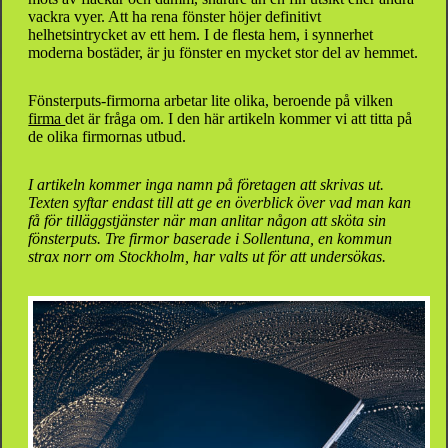
vackra vyer. Att ha rena fönster höjer definitivt
helhetsintrycket av ett hem. I de flesta hem, i synnerhet
moderna bostäder, är ju fönster en mycket stor del av hemmet.
Fönsterputs-firmorna arbetar lite olika, beroende på vilken
firma
det är fråga om. I den här artikeln kommer vi att titta på
de olika firmornas utbud.
I artikeln kommer inga namn på företagen att skrivas ut.
Texten syftar endast till att ge en överblick över vad man kan
få för tilläggstjänster när man anlitar någon att sköta sin
fönsterputs. Tre firmor baserade i Sollentuna, en kommun
strax norr om Stockholm, har valts ut för att undersökas.