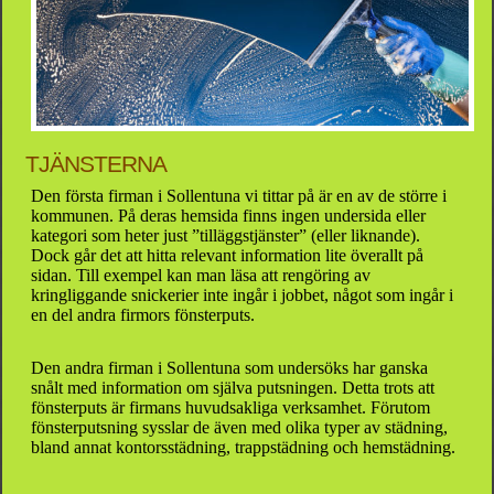
TJÄNSTERNA
Den första firman i Sollentuna vi tittar på är en av de större i
kommunen. På deras hemsida finns ingen undersida eller
kategori som heter just ”tilläggstjänster” (eller liknande).
Dock går det att hitta relevant information lite överallt på
sidan. Till exempel kan man läsa att rengöring av
kringliggande snickerier inte ingår i jobbet, något som ingår i
en del andra firmors fönsterputs.
Den andra firman i Sollentuna som undersöks har ganska
snålt med information om själva putsningen. Detta trots att
fönsterputs är firmans huvudsakliga verksamhet. Förutom
fönsterputsning sysslar de även med olika typer av städning,
bland annat kontorsstädning, trappstädning och hemstädning.