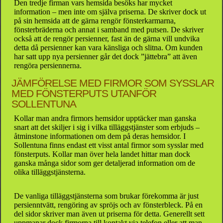
Den tredje firman vars hemsida besöks har mycket
information – men inte om själva priserna. De skriver dock ut
på sin hemsida att de gärna rengör fönsterkarmarna,
fönsterbräderna och annat i samband med putsen. De skriver
också att de rengör persienner, fast än de gärna vill undvika
detta då persienner kan vara känsliga och slitna. Om kunden
har satt upp nya persienner går det dock ”jättebra” att även
rengöra persiennerna.
JÄMFÖRELSE MED FIRMOR SOM SYSSLAR
MED FÖNSTERPUTS UTANFÖR
SOLLENTUNA
Kollar man andra firmors hemsidor upptäcker man ganska
snart att det skiljer i sig i vilka tilläggstjänster som erbjuds –
åtminstone informationen om dem på deras hemsidor. I
Sollentuna finns endast ett visst antal firmor som sysslar med
fönsterputs. Kollar man över hela landet hittar man dock
ganska många sidor som ger detaljerad information om de
olika tilläggstjänsterna.
De vanliga tilläggstjänsterna som brukar förekomma är just
persienntvätt, rengöring av spröjs och av fönsterbleck. På en
del sidor skriver man även ut priserna för detta. Generellt sett
uppmanar dock firmorna till kontakt via telefon eller att man