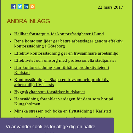
22 mars 2017
ANDRA INLÄGG
Hållbar fönsterputs för kontorsfastigheter i Lund
Rena kontorsmiljöer ger bättre arbetsdagar genom effektiv
kontorsstädning i Göteborg
Effektiv kontorsstädning ger en trivsammare arbetsmiljö
Effektivitet och omsorg med professionella städtjänster
Hur kontorsstädning kan förbättra produktiviteten i
Karlstad
Kontorsstädning – Skapa en trivsam och produktiv
arbetsmiljö i Västerås
Byggskyltar som förstärker budskapet
Hemstädning förenklar vardagen för dem som bor på
Kungsholmen
Minska stressen och boka en flyttstädning i Karlstad
Städfirma på Östermalm, mitt i storstaden
Vi använder cookies för att ge dig en bättre