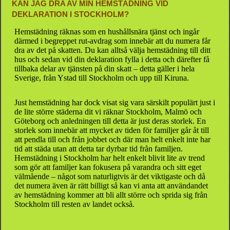
KAN JAG DRA AV MIN HEMSTÄDNING VID
DEKLARATION I STOCKHOLM?
Hemstädning räknas som en hushållsnära tjänst och ingår
därmed i begreppet rut-avdrag som innebär att du numera får
dra av det på skatten. Du kan alltså välja hemstädning till ditt
hus och sedan vid din deklaration fylla i detta och därefter få
tillbaka delar av tjänsten på din skatt – detta gäller i hela
Sverige, från Ystad till Stockholm och upp till Kiruna.
Just hemstädning har dock visat sig vara särskilt populärt just i
de lite större städerna dit vi räknar Stockholm, Malmö och
Göteborg och anledningen till detta är just deras storlek. En
storlek som innebär att mycket av tiden för familjer går åt till
att pendla till och från jobbet och där man helt enkelt inte har
tid att städa utan att detta tar dyrbar tid från familjen.
Hemstädning i Stockholm har helt enkelt blivit lite av trend
som gör att familjer kan fokusera på varandra och sitt eget
välmående – något som naturligtvis är det viktigaste och då
det numera även är rätt billigt så kan vi anta att användandet
av hemstädning kommer att bli allt större och sprida sig från
Stockholm till resten av landet också.