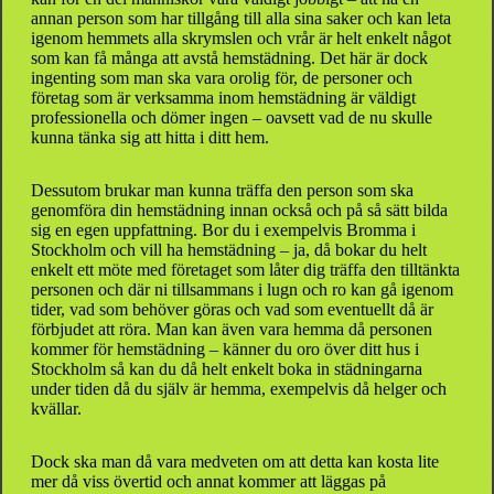
annan person som har tillgång till alla sina saker och kan leta
igenom hemmets alla skrymslen och vrår är helt enkelt något
som kan få många att avstå hemstädning. Det här är dock
ingenting som man ska vara orolig för, de personer och
företag som är verksamma inom hemstädning är väldigt
professionella och dömer ingen – oavsett vad de nu skulle
kunna tänka sig att hitta i ditt hem.
Dessutom brukar man kunna träffa den person som ska
genomföra din hemstädning innan också och på så sätt bilda
sig en egen uppfattning. Bor du i exempelvis Bromma i
Stockholm och vill ha hemstädning – ja, då bokar du helt
enkelt ett möte med företaget som låter dig träffa den tilltänkta
personen och där ni tillsammans i lugn och ro kan gå igenom
tider, vad som behöver göras och vad som eventuellt då är
förbjudet att röra. Man kan även vara hemma då personen
kommer för hemstädning – känner du oro över ditt hus i
Stockholm så kan du då helt enkelt boka in städningarna
under tiden då du själv är hemma, exempelvis då helger och
kvällar.
Dock ska man då vara medveten om att detta kan kosta lite
mer då viss övertid och annat kommer att läggas på