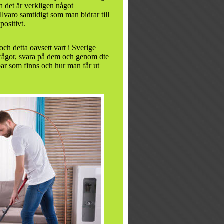
ch det är verkligen något
varo samtidigt som man bidrar till
positivt.
och detta oavsett vart i Sverige
frågor, svara på dem och genom dte
opar som finns och hur man får ut