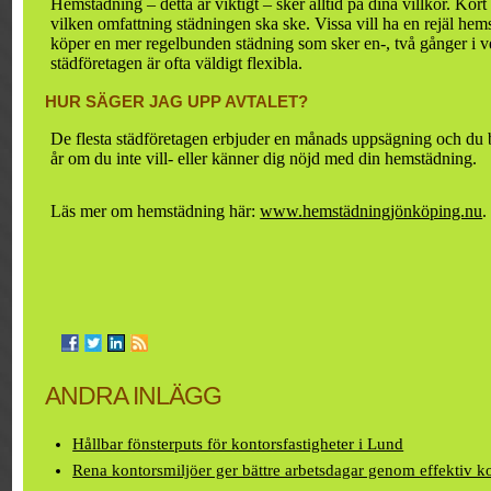
Hemstädning – detta är viktigt – sker alltid på dina villkor. Kor
vilken omfattning städningen ska ske. Vissa vill ha en rejäl he
köper en mer regelbunden städning som sker en-, två gånger i
städföretagen är ofta väldigt flexibla.
HUR SÄGER JAG UPP AVTALET?
De flesta städföretagen erbjuder en månads uppsägning och du bi
år om du inte vill- eller känner dig nöjd med din hemstädning.
Läs mer om hemstädning här:
www.hemstädningjönköping.nu
.
ANDRA INLÄGG
Hållbar fönsterputs för kontorsfastigheter i Lund
Rena kontorsmiljöer ger bättre arbetsdagar genom effektiv k