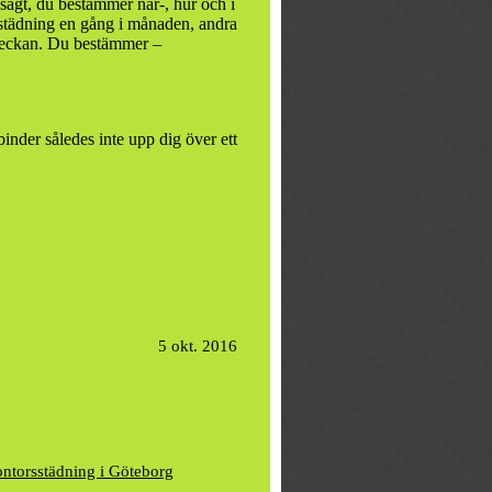
t sagt, du bestämmer när-, hur och i
mstädning en gång i månaden, andra
 veckan. Du bestämmer –
nder således inte upp dig över ett
5 okt. 2016
ontorsstädning i Göteborg