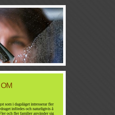
 OM
t som i dagsläget intresserar fler
draget infördes och naturligtvis å
Fler och fler familjer använder sig