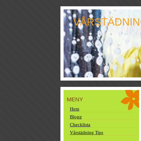
VÅRSTÄDNI
MENY
Hem
Blogg
Checklista
Vårstädning Tips