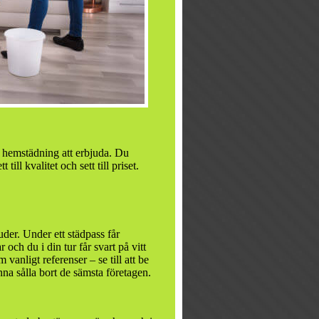
en hemstädning att erbjuda. Du
ill kvalitet och sett till priset.
der. Under ett städpass får
 och du i din tur får svart på vitt
 vanligt referenser – se till att be
nna sålla bort de sämsta företagen.